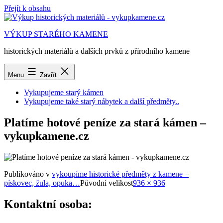
Přejít k obsahu
VÝKUP STARÉHO KAMENE
historických materiálů a dalších prvků z přírodního kamene
Menu
Zavřít
Vykupujeme starý kámen
Vykupujeme také starý nábytek a další předměty..
Platíme hotové peníze za stará kámen –
vykupkamene.cz
Publikováno v
vykoupíme historické předměty z kamene –
pískovec, žula, opuka…
Původní velikost
936 × 936
Kontaktní osoba: