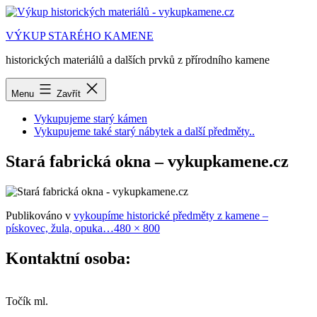
Přejít
k
VÝKUP STARÉHO KAMENE
obsahu
historických materiálů a dalších prvků z přírodního kamene
Menu
Zavřít
Vykupujeme starý kámen
Vykupujeme také starý nábytek a další předměty..
Stará fabrická okna – vykupkamene.cz
Publikováno v
vykoupíme historické předměty z kamene –
Původní
pískovec, žula, opuka…
480 × 800
velikost
Kontaktní osoba:
Točík ml.