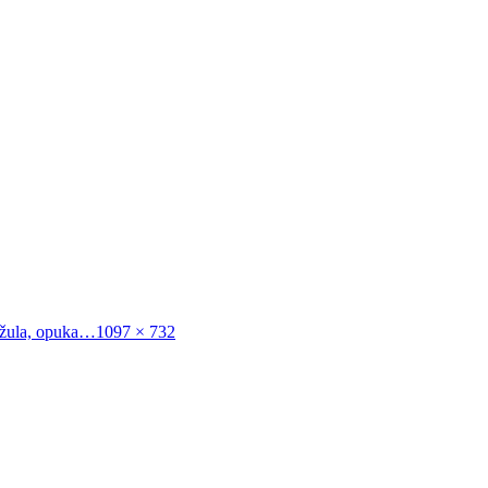
Původní
 žula, opuka…
1097 × 732
velikost