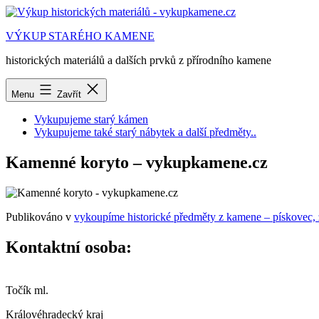
Přejít
k
VÝKUP STARÉHO KAMENE
obsahu
historických materiálů a dalších prvků z přírodního kamene
Menu
Zavřít
Vykupujeme starý kámen
Vykupujeme také starý nábytek a další předměty..
Kamenné koryto – vykupkamene.cz
Publikováno v
vykoupíme historické předměty z kamene – pískovec,
Kontaktní osoba:
Točík ml.
Královéhradecký kraj