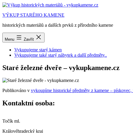
Přejít
k
VÝKUP STARÉHO KAMENE
obsahu
historických materiálů a dalších prvků z přírodního kamene
Menu
Zavřít
Vykupujeme starý kámen
Vykupujeme také starý nábytek a další předměty..
Staré železné dveře – vykupkamene.cz
Publikováno v
vykoupíme historické předměty z kamene – pískovec,
Kontaktní osoba:
Točík ml.
Královéhradecký kraj