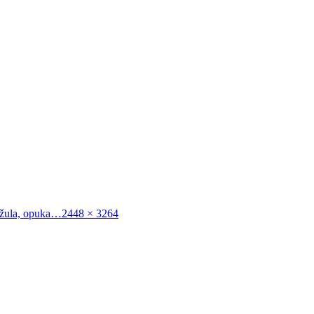
Původní
 žula, opuka…
2448 × 3264
velikost